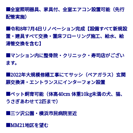
■全室照明器具、家具付、全室エアコン設置可能（先行
配管実施）
■令和8年7月4日リノベーション完成【設備すべて新規設
置・建具すべて交換・置床フローリング施工、給水、給
湯管交換を含む】
■マンション内に整骨院・クリニック・寿司店がござい
ます。
■2022年大規模修繕工事にてサッシ（ペアガラス）玄関
扉交換済・エントランスにインターフォン設置
■ペット飼育可能（体高40cm 体重10kg未満の犬、猫、
うさぎあわせて2匹まで）
■三ツ沢公園・横浜市民病院至近
■MM21地区を望む