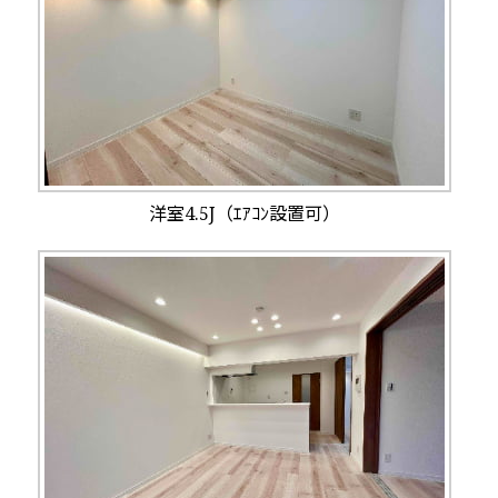
洋室4.5J（ｴｱｺﾝ設置可）