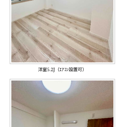
洋室5.2J（ｴｱｺﾝ設置可）