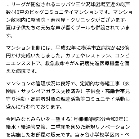
Ｊリーグが開催されるニッパツ三ツ沢球戯場至近の総戸
数440戸のビッグコミュニテイマンションです。マンショ
ン敷地内に整骨院・寿司屋・クリニックがございます。
夏は子供たちの元気な声が響くプールも併設されていま
す。
マンション北側には、平成32年に横浜市立病院が426億
円かけ完成いたしました。カフェやレストラン、コンビ
ニエンスストア、救急救命やがん高度先進医療機器を備
えた病院です。
マンションの管理状況は良好で、定期的な修繕工事（玄
関扉・サッシペアガラス交換済み）子供会・高齢世帯見
守り活動・高齢者対象の親睦活動等コミュニテイ活動も
盛んに行われております。
今回みなとみらいを一望する1号棟棟8階部分令和2年に
給水・給湯管交換、二重床を含めた新規リノベーション
を実施したお部屋の販売です。宮ヶ谷小学校学区内・ペ