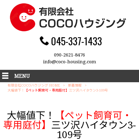
045-337-1433
090-2621-8476
info@coco-housing.com
MENU
有限会社COCOハウジング HOME
>
新着情報
>
大幅値下！
【ペット飼育可・専用庭付】
三ツ沢ハイタウン3-109号
大幅値下！
【ペット飼育可・
専用庭付】
三ツ沢ハイタウン3-
109号