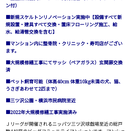
ン付）
■新規スケルトンリノベーション実施中【設備すべて新
規設置・建具すべて交換・置床フローリング施工、給
水、給湯管交換を含む】
■マンション内に整骨院・クリニック・寿司店がござい
ます。
■大規模修繕工事にてサッシ（ペアガラス）玄関扉交換
済
■ペット飼育可能（体高40cm 体重10kg未満の犬、猫、
うさぎあわせて2匹まで）
■三ツ沢公園・横浜市民病院至近
■2022年大規模修繕工事実施済み
Ｊリーグが開催されるニッパツ三ツ沢球戯場至近の総戸