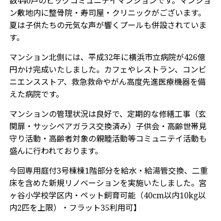
数440戸のビッグコミュニテイマンションです。マンショ
ン敷地内に整骨院・寿司屋・クリニックがございます。
夏は子供たちの元気な声が響くプールも併設されていま
す。
マンション北側には、平成32年に横浜市立病院が426億
円かけ完成いたしました。カフェやレストラン、コンビ
ニエンスストア、救急救命やがん高度先進医療機器を備
えた病院です。
マンションの管理状況は良好で、定期的な修繕工事（玄
関扉・サッシペアガラス交換済み）子供会・高齢世帯見
守り活動・高齢者対象の親睦活動等コミュニテイ活動も
盛んに行われております。
今回専用庭付3号棟棟1階部分を給水・給湯管交換、二重
床を含めた新規リノベーションを実施いたしました。宮
ヶ谷小学校学区内・ペット飼育可能（40cm以内10kg以
内2匹を上限）・フラット35利用可】