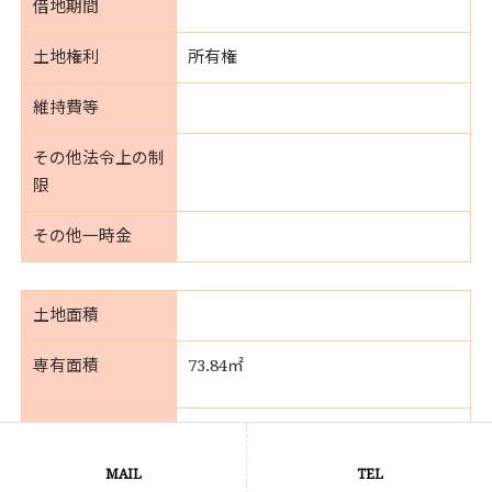
借地期間
土地権利
所有権
維持費等
その他法令上の制
限
その他一時金
土地面積
専有面積
73.84㎡
間取り
3LDK+2WIC
MAIL
TEL
バルコニー面積
約7.97㎡